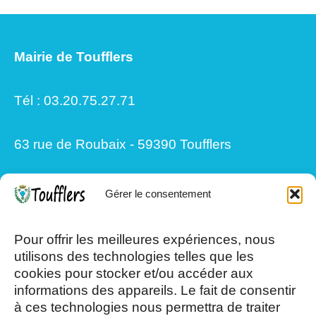
Mairie de Toufflers
Tél : 03.20.75.27.71
63 rue de Roubaix - 59390 Toufflers
Gérer le consentement
Mardi, Jeudi et Vendredi : 8h/12h et
13h30/17h15
Pour offrir les meilleures expériences, nous
utilisons des technologies telles que les
cookies pour stocker et/ou accéder aux
Mercredi et Samedi : 8h- 12h
informations des appareils. Le fait de consentir
à ces technologies nous permettra de traiter