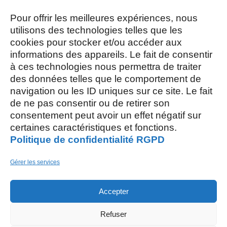
Mardi, Jeudi et Vendredi : 8h/12h et
Pour offrir les meilleures expériences, nous
13h30/17h15
utilisons des technologies telles que les
cookies pour stocker et/ou accéder aux
Mercredi et Samedi : 8h- 12h
informations des appareils. Le fait de consentir
à ces technologies nous permettra de traiter
des données telles que le comportement de
navigation ou les ID uniques sur ce site. Le fait
de ne pas consentir ou de retirer son
consentement peut avoir un effet négatif sur
AOÛT, 2026
certaines caractéristiques et fonctions.
Politique de confidentialité RGPD
L
S
03
15
Gérer les services
AOÛT
Accepter
M
26
Refuser
AOÛT