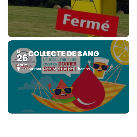
COLLECTE DE SANG
M
26
AOÛT
Restaurant scolaire
, 5 rue des Champs