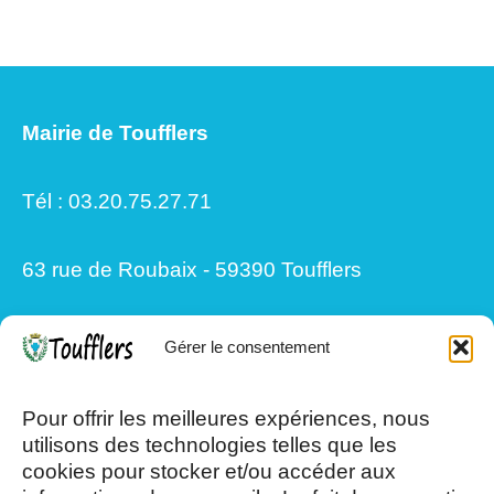
Mairie de Toufflers
Tél : 03.20.75.27.71
63 rue de Roubaix - 59390 Toufflers
Gérer le consentement
Mardi, Jeudi et Vendredi : 8h/12h et
13h30/17h15
Pour offrir les meilleures expériences, nous
utilisons des technologies telles que les
cookies pour stocker et/ou accéder aux
Mercredi et Samedi : 8h- 12h