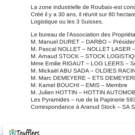
La zone industrielle de Roubaix-est concent
Créé il y a 30 ans, il réunit sur 80 hec
Logistique ou les 3 Suisses.
Le bureau de l’Association des Propriét
M. Manuel DURET – DARBO – Présiden
M. Pascal NOLLET – NOLLET LASER – 
M. Arnaud STOCK – STOCK LOGISTIQUE
Mme Emilie RIGAUT – LOG LEERS – Se
M. Mickaël ABU SADA – OLDIES RACI
M. Marc DEMEYERE – ETS DEMEYER
M. Kamel BOUCHI – EMIS – Membre
M. Julien HOTTIN – HOTTIN AUTOMO
Les Pyramides – rue de la Papinerie 
Correspondance à Aranud Stock – SA S