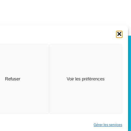
OÛT, 2026
L
S
03
15
Refuser
Voir les préférences
AOÛT
M
Restaurant scolaire
, 5 rue des Champs
26
AOÛT
Gérer les services