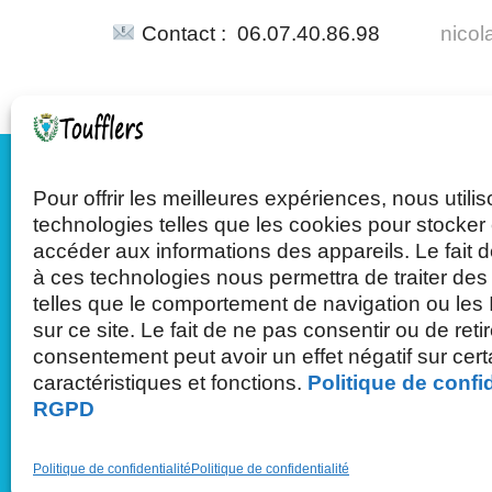
Contact : 06.07.40.86.98
nicol
Pour offrir les meilleures expériences, nous utili
Mairie de Toufflers
technologies telles que les cookies pour stocker 
accéder aux informations des appareils. Le fait d
à ces technologies nous permettra de traiter de
Tél : 03.20.75.27.71
telles que le comportement de navigation ou les
sur ce site. Le fait de ne pas consentir ou de reti
63 rue de Roubaix - 59390 Toufflers
consentement peut avoir un effet négatif sur cer
caractéristiques et fonctions.
Politique de confid
RGPD
Politique de confidentialité
Politique de confidentialité