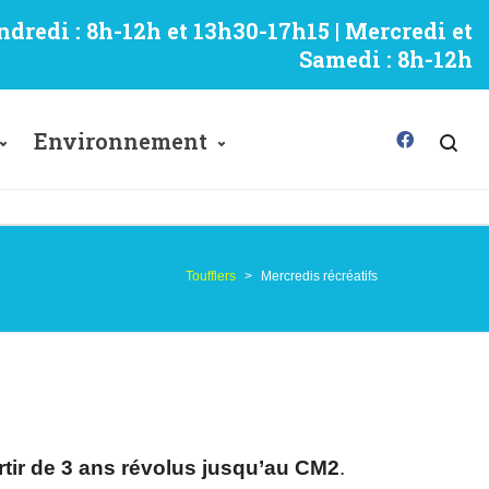
ndredi : 8h-12h et 13h30-17h15 | Mercredi et
Samedi : 8h-12h
Environnement
Toufflers
>
Mercredis récréatifs
rtir de 3 ans révolus jusqu’au CM2
.