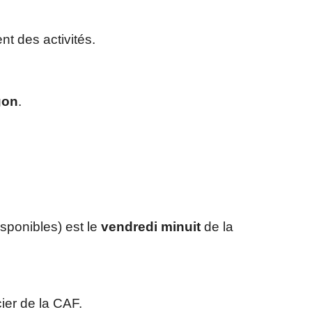
nt des activités.
gon
.
sponibles) est le
vendredi minuit
de la
ier de la CAF.