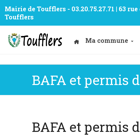
Mairie de Toufflers - 03.20.75.27.71 | 63 ru
Toufflers
Ma commune
BAFA et permis d
BAFA et permis d