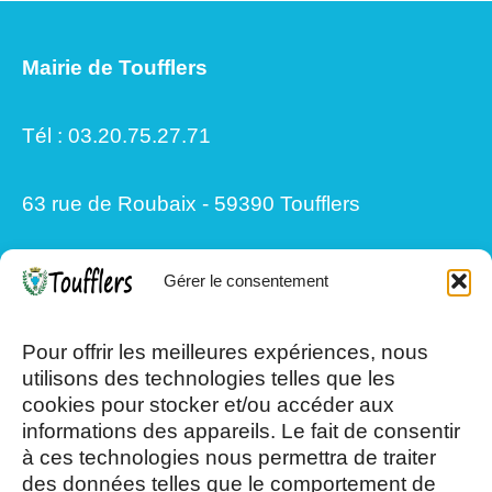
Mairie de Toufflers
Tél : 03.20.75.27.71
63 rue de Roubaix - 59390 Toufflers
Gérer le consentement
Mardi, Jeudi et Vendredi : 8h/12h et
Pour offrir les meilleures expériences, nous
13h30/17h15
utilisons des technologies telles que les
cookies pour stocker et/ou accéder aux
Mercredi et Samedi : 8h- 12h
informations des appareils. Le fait de consentir
à ces technologies nous permettra de traiter
des données telles que le comportement de