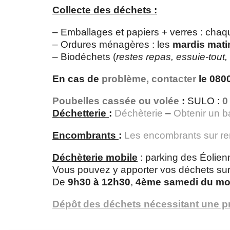
Collecte des déchets :
– Emballages et papiers + verres : cha
– Ordures ménagères : les
mardis mati
– Biodéchets (
restes repas, essuie-tout,
En cas de
problèm
e, conta
cter
le 080
Poubelles cassée ou volée
:
SULO :
0
Déchetterie
:
Déchèterie
–
Obtenir un b
Encombrants
:
Les encombrants sur r
Déchèterie mobile
: parking des Éolien
Vous pouvez y apporter vos déchets su
De
9h30 à 12h30
,
4ème samedi du mo
Dépôt des déchets nécessitant une pr