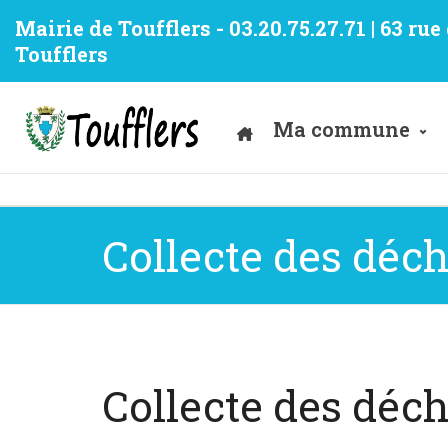
Mairie de Toufflers - 03.20.75.27.71 | 63 ru
Toufflers
Ma commune
Collecte des déch
Collecte des déch