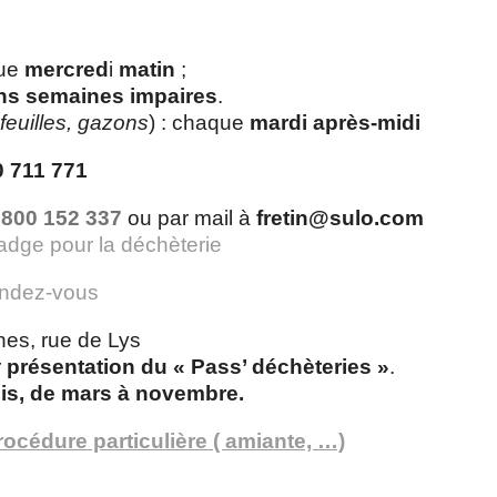
que
mercred
i
matin
;
ns semaines impaires
.
 feuilles, gazons
) : chaque
mardi après-midi
0 711 771
 800 152 337
ou par mail à
fretin@sulo.com
adge pour la déchèterie
endez-vous
nes, rue de Lys
r
présentation du « Pass’ déchèteries »
.
is,
de mars à novembre.
océdure particulière ( amiante, …)