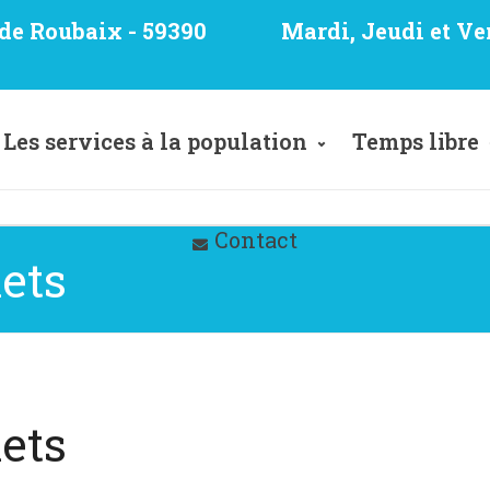
e de Roubaix - 59390
Mardi, Jeudi et Ve
Les services à la population
Temps libre
Contact
ets
ets