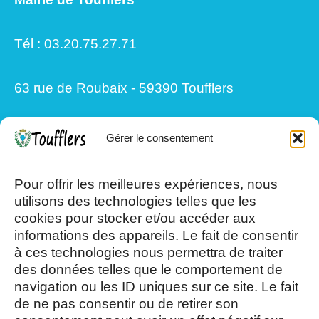
Tél : 03.20.75.27.71
63 rue de Roubaix - 59390 Toufflers
Gérer le consentement
Mardi, Jeudi et Vendredi : 8h/12h et
13h30/17h15
Pour offrir les meilleures expériences, nous
utilisons des technologies telles que les
cookies pour stocker et/ou accéder aux
Mercredi et Samedi : 8h- 12h
informations des appareils. Le fait de consentir
à ces technologies nous permettra de traiter
des données telles que le comportement de
navigation ou les ID uniques sur ce site. Le fait
de ne pas consentir ou de retirer son