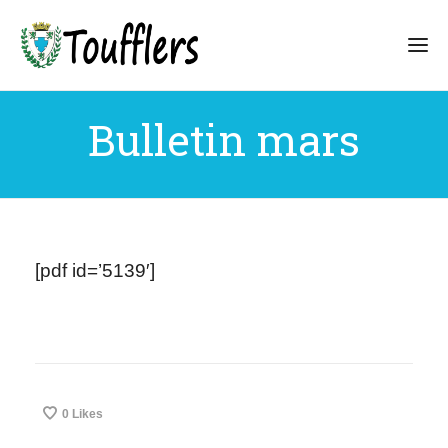
Bulletin mars
[pdf id=’5139′]
0
Likes