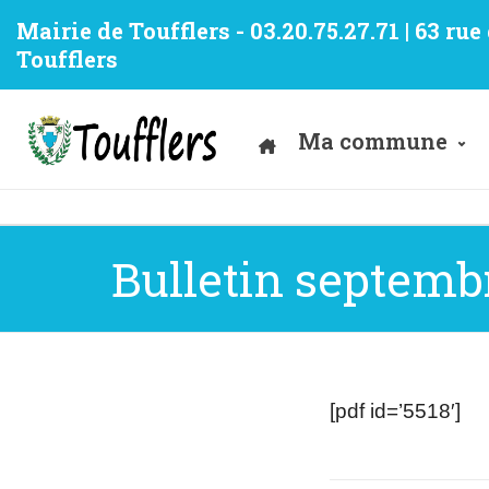
Mairie de Toufflers - 03.20.75.27.71 | 63 ru
Toufflers
Ma commune
Bulletin septemb
[pdf id=’5518′]