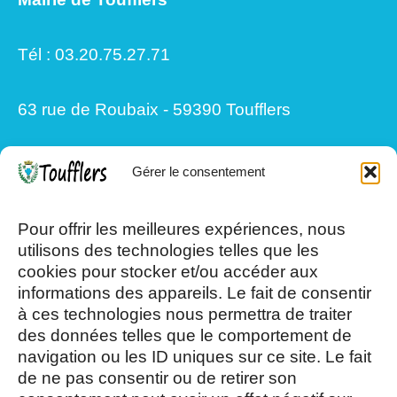
Tél : 03.20.75.27.71
63 rue de Roubaix - 59390 Toufflers
Gérer le consentement
Mardi, Jeudi et Vendredi : 8h/12h et
13h30/17h15
Pour offrir les meilleures expériences, nous
utilisons des technologies telles que les
cookies pour stocker et/ou accéder aux
Mercredi et Samedi : 8h- 12h
informations des appareils. Le fait de consentir
à ces technologies nous permettra de traiter
des données telles que le comportement de
navigation ou les ID uniques sur ce site. Le fait
de ne pas consentir ou de retirer son