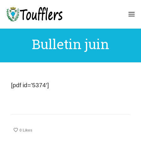
Bulletin juin
[pdf id=’5374′]
0
Likes