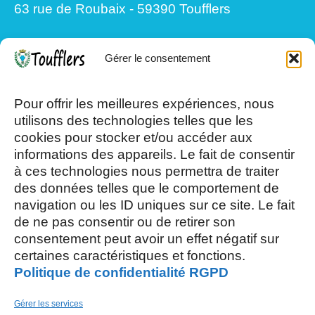
63 rue de Roubaix - 59390 Toufflers
Gérer le consentement
Mardi, Jeudi et Vendredi : 8h/12h et
13h30/17h15
Pour offrir les meilleures expériences, nous
utilisons des technologies telles que les
cookies pour stocker et/ou accéder aux
Mercredi et Samedi : 8h- 12h
informations des appareils. Le fait de consentir
à ces technologies nous permettra de traiter
des données telles que le comportement de
navigation ou les ID uniques sur ce site. Le fait
de ne pas consentir ou de retirer son
consentement peut avoir un effet négatif sur
AOÛT, 2026
certaines caractéristiques et fonctions.
Politique de confidentialité RGPD
L
S
03
15
Gérer les services
AOÛT