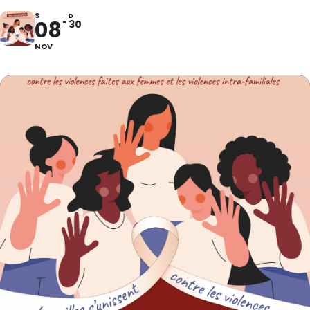
S
D
08
30
NOV