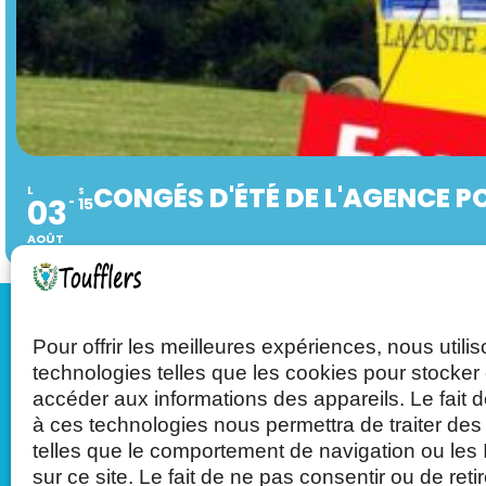
CONGÉS D'ÉTÉ DE L'AGENCE P
L
S
03
15
AOÛT
Pour offrir les meilleures expériences, nous utili
Mairie de Toufflers
technologies telles que les cookies pour stocker 
accéder aux informations des appareils. Le fait d
à ces technologies nous permettra de traiter de
Tél : 03.20.75.27.71
telles que le comportement de navigation ou les
sur ce site. Le fait de ne pas consentir ou de reti