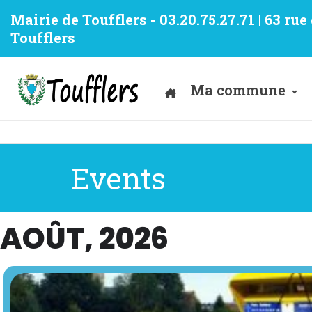
Mairie de Toufflers - 03.20.75.27.71 | 63 ru
Toufflers
Ma commune
Events
AOÛT, 2026