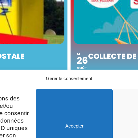
OSTALE
COLLECTE DE
M
26
AOÛT
Gérer le consentement
sons des
A
Mardi, Jeudi et Vendredi : 8h/12h et
et/ou
13h30/17h15
e consentir
s données
Accepter
 ID uniques
Mercredi et Samedi : 8h- 12h
rer son