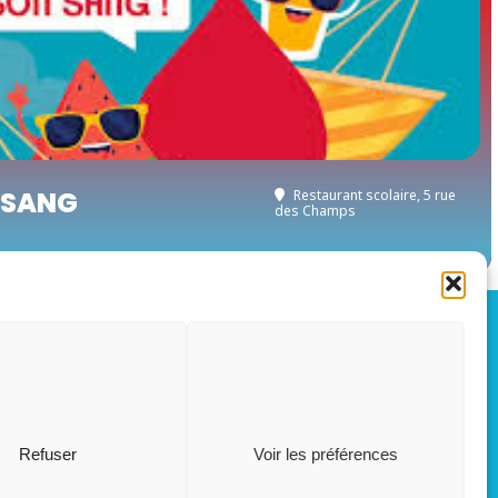
 SANG
Restaurant scolaire
, 5 rue
des Champs
OÛT, 2026
L
S
03
15
Refuser
Voir les préférences
AOÛT