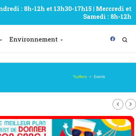
ndredi : 8h-12h et 13h30-17h15 | Mercredi et
Samedi : 8h-12h
Environnement
Toufflers
>
Events