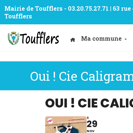
Mairie de Toufflers - 03.20.75.27.71 | 63 ru
Toufflers
Ma commune
Oui ! Cie Caligr
OUI ! CIE CA
S
29
NOV