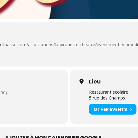
elloasso.com/associations/la-pirouette-theatre/evenements/comedie
Lieu
Restaurant scolaire
00)
5 rue des Champs
OTHER EVENTS
R
AJOUTER À MON CALENDRIER GOOGLE