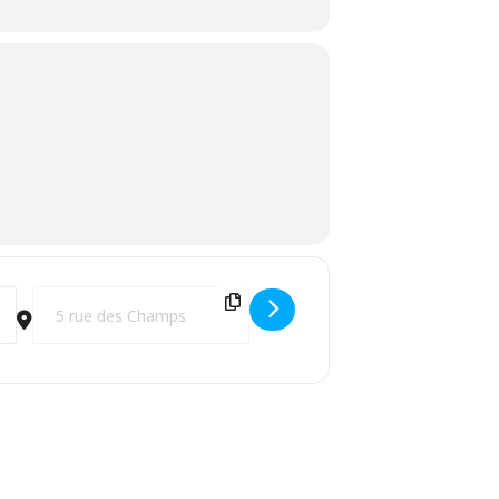
Destination Address - Oui ! Cie Caligramme [LprKF1htu]