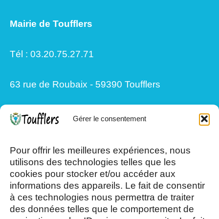
Mairie de Toufflers
Tél : 03.20.75.27.71
63 rue de Roubaix - 59390 Toufflers
Gérer le consentement
Mardi, Jeudi et Vendredi : 8h/12h et
13h30/17h15
Pour offrir les meilleures expériences, nous
utilisons des technologies telles que les
cookies pour stocker et/ou accéder aux
Mercredi et Samedi : 8h- 12h
informations des appareils. Le fait de consentir
à ces technologies nous permettra de traiter
des données telles que le comportement de