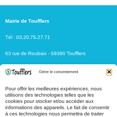
Mairie de Toufflers
Tél : 03.20.75.27.71
63 rue de Roubaix - 59390 Toufflers
Gérer le consentement
Mardi, Jeudi et Vendredi : 8h/12h et
13h30/17h15
Pour offrir les meilleures expériences, nous
utilisons des technologies telles que les
cookies pour stocker et/ou accéder aux
Mercredi et Samedi : 8h- 12h
informations des appareils. Le fait de consentir
à ces technologies nous permettra de traiter