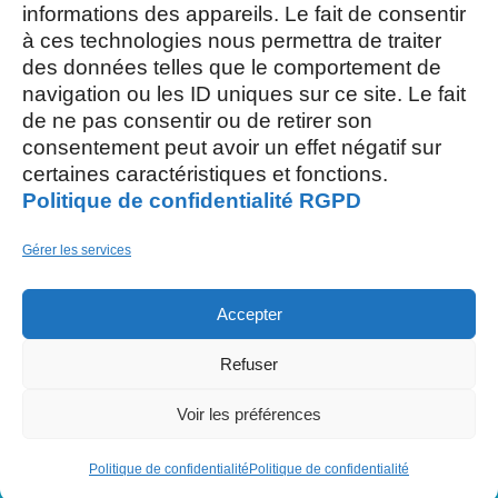
Mercredi et Samedi : 8h- 12h
informations des appareils. Le fait de consentir
à ces technologies nous permettra de traiter
des données telles que le comportement de
navigation ou les ID uniques sur ce site. Le fait
de ne pas consentir ou de retirer son
consentement peut avoir un effet négatif sur
AOÛT, 2026
certaines caractéristiques et fonctions.
Politique de confidentialité RGPD
L
S
03
15
Gérer les services
AOÛT
Accepter
M
26
Refuser
AOÛT
Restaurant scolaire
, 5 rue des Champs
Voir les préférences
Politique de confidentialité
Politique de confidentialité