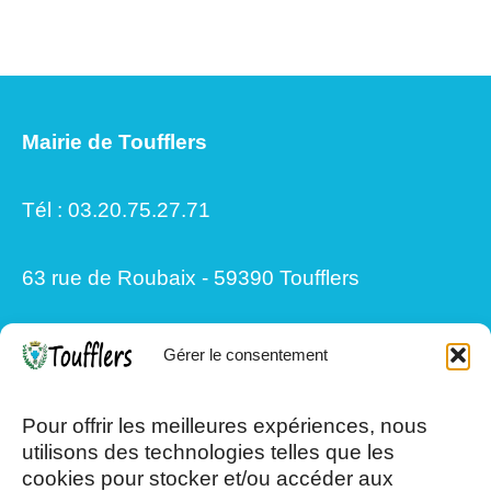
Mairie de Toufflers
Tél : 03.20.75.27.71
63 rue de Roubaix - 59390 Toufflers
Gérer le consentement
Mardi, Jeudi et Vendredi : 8h/12h et
13h30/17h15
Pour offrir les meilleures expériences, nous
utilisons des technologies telles que les
cookies pour stocker et/ou accéder aux