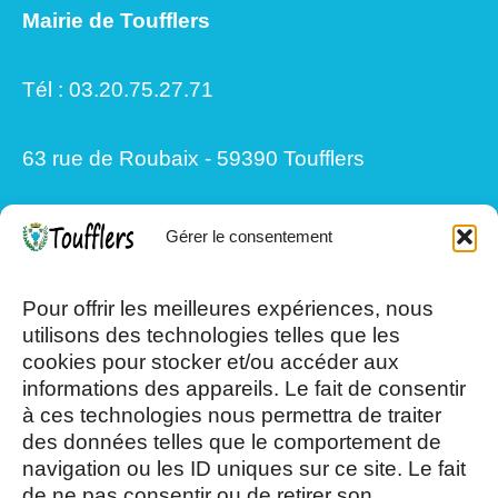
Mairie de Toufflers
Tél : 03.20.75.27.71
63 rue de Roubaix - 59390 Toufflers
Gérer le consentement
Mardi, Jeudi et Vendredi : 8h/12h et
13h30/17h15
Pour offrir les meilleures expériences, nous
utilisons des technologies telles que les
cookies pour stocker et/ou accéder aux
Mercredi et Samedi : 8h- 12h
informations des appareils. Le fait de consentir
à ces technologies nous permettra de traiter
des données telles que le comportement de
navigation ou les ID uniques sur ce site. Le fait
de ne pas consentir ou de retirer son