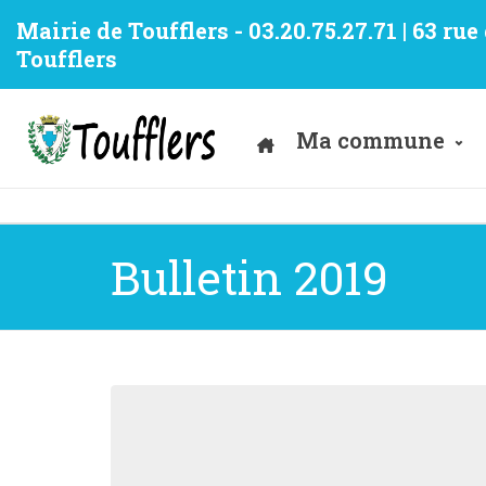
Mairie de Toufflers - 03.20.75.27.71 | 63 ru
Toufflers
Ma commune
Bulletin 2019