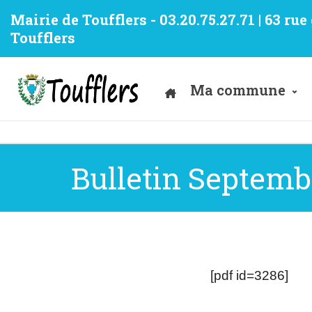
Mairie de Toufflers - 03.20.75.27.71 | 63 ru
Toufflers
Ma commune
Bulletin Septemb
[pdf id=3286]