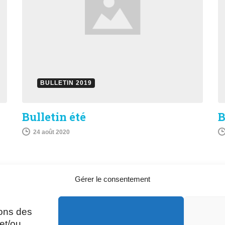
BULLETIN 2019
Bulletin été
B
24 août 2020
Gérer le consentement
sons des
A
Mardi, Jeudi et Vendredi : 8h/12h et
et/ou