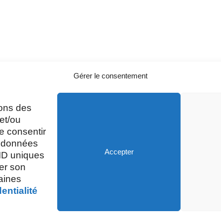
Gérer le consentement
sons des
A
Mardi, Jeudi et Vendredi : 8h/12h et
et/ou
13h30/17h15
e consentir
s données
Accepter
 ID uniques
Mercredi et Samedi : 8h- 12h
rer son
taines
entialité