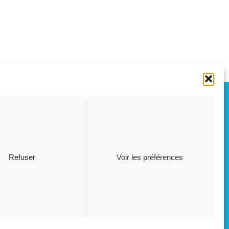
OÛT, 2026
L
S
03
15
Refuser
Voir les préférences
AOÛT
M
Restaurant scolaire
, 5 rue des Champs
26
AOÛT