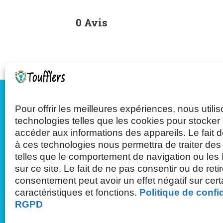
0 Avis
Pour offrir les meilleures expériences, nous utili
Mairie de Toufflers
technologies telles que les cookies pour stocker 
accéder aux informations des appareils. Le fait d
à ces technologies nous permettra de traiter de
Tél : 03.20.75.27.71
telles que le comportement de navigation ou les
sur ce site. Le fait de ne pas consentir ou de reti
63 rue de Roubaix - 59390 Toufflers
consentement peut avoir un effet négatif sur cer
caractéristiques et fonctions.
Politique de confid
RGPD