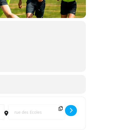
Destination Address - Toufflers Sport Challenge [2spzM9ibH]