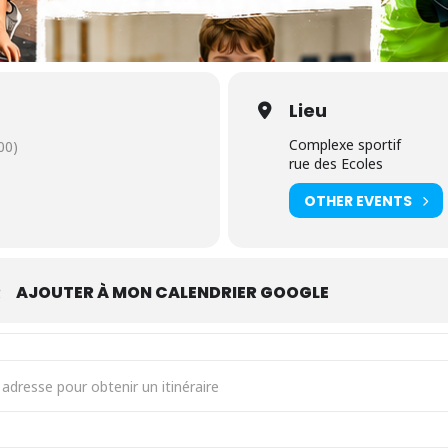
Lieu
Complexe sportif
00)
rue des Ecoles
OTHER EVENTS
R
AJOUTER À MON CALENDRIER GOOGLE
lers Sport Challenge [U4lLoCQQ1]