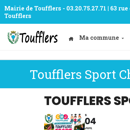
Mairie de Toufflers - 03.20.75.27.71 | 63 ru
Toufflers
Ma commune
Toufflers Sport 
TOUFFLERS S
S
04
JUIL