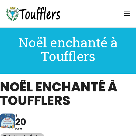
Noël enchanté à
Toufflers
NOËL ENCHANTÉ À
TOUFFLERS
S
20
DEC