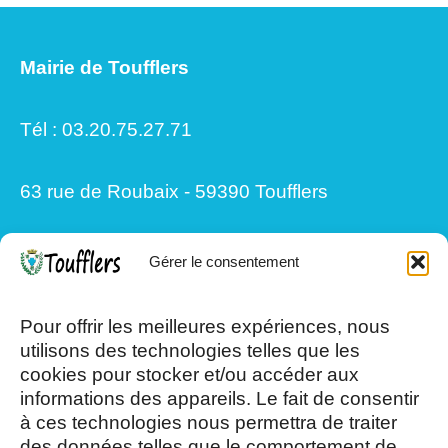
Mairie de Toufflers
Tél : 03.20.75.27.71
63 rue de Roubaix - 59390 Toufflers
Gérer le consentement
Mardi, Jeudi et Vendredi : 8h/12h et
13h30/17h15
Pour offrir les meilleures expériences, nous
utilisons des technologies telles que les
cookies pour stocker et/ou accéder aux
Mercredi et Samedi : 8h- 12h
informations des appareils. Le fait de consentir
à ces technologies nous permettra de traiter
des données telles que le comportement de