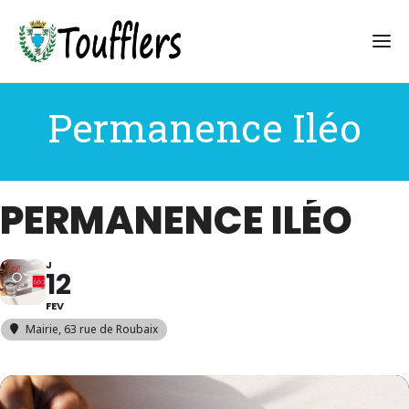
Permanence Iléo
PERMANENCE ILÉO
J
12
FEV
Mairie
, 63 rue de Roubaix