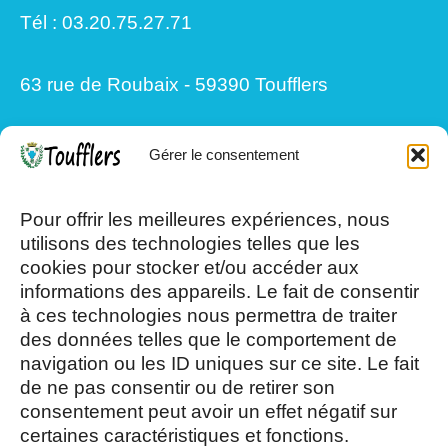
Tél : 03.20.75.27.71
63 rue de Roubaix - 59390 Toufflers
Gérer le consentement
Mardi, Jeudi et Vendredi : 8h/12h et
13h30/17h15
Pour offrir les meilleures expériences, nous
utilisons des technologies telles que les
cookies pour stocker et/ou accéder aux
Mercredi et Samedi : 8h- 12h
informations des appareils. Le fait de consentir
à ces technologies nous permettra de traiter
des données telles que le comportement de
navigation ou les ID uniques sur ce site. Le fait
de ne pas consentir ou de retirer son
consentement peut avoir un effet négatif sur
AOÛT, 2026
certaines caractéristiques et fonctions.