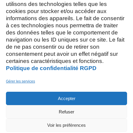
utilisons des technologies telles que les
cookies pour stocker et/ou accéder aux
Mercredi et Samedi : 8h- 12h
informations des appareils. Le fait de consentir
à ces technologies nous permettra de traiter
des données telles que le comportement de
navigation ou les ID uniques sur ce site. Le fait
de ne pas consentir ou de retirer son
consentement peut avoir un effet négatif sur
AOÛT, 2026
certaines caractéristiques et fonctions.
Politique de confidentialité RGPD
L
S
03
15
Gérer les services
AOÛT
Accepter
M
26
Refuser
AOÛT
Restaurant scolaire
, 5 rue des Champs
Voir les préférences