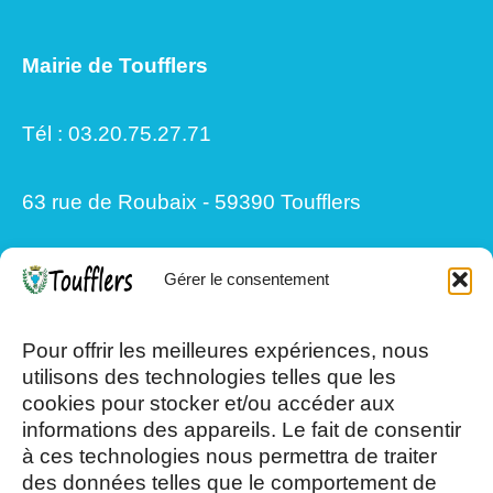
Mairie de Toufflers
Tél : 03.20.75.27.71
63 rue de Roubaix - 59390 Toufflers
Gérer le consentement
Mardi, Jeudi et Vendredi : 8h/12h et
13h30/17h15
Pour offrir les meilleures expériences, nous
utilisons des technologies telles que les
cookies pour stocker et/ou accéder aux
Mercredi et Samedi : 8h- 12h
informations des appareils. Le fait de consentir
à ces technologies nous permettra de traiter
des données telles que le comportement de