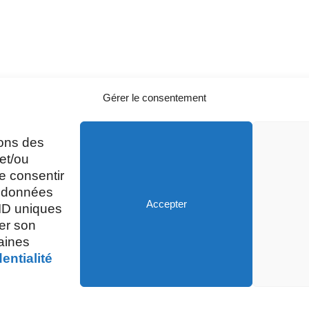
Gérer le consentement
sons des
A
Mardi, Jeudi et Vendredi : 8h/12h et
et/ou
13h30/17h15
e consentir
s données
Accepter
 ID uniques
Mercredi et Samedi : 8h- 12h
rer son
taines
entialité