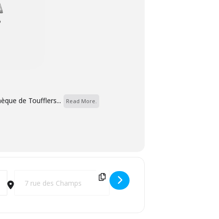
èque de Toufflers...
Read More.
Destination Address - La café des parents [OdXEIbMWF]