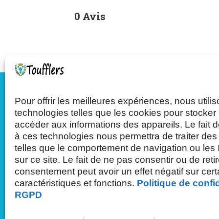
0 Avis
Pour offrir les meilleures expériences, nous utili
Mairie de Toufflers
technologies telles que les cookies pour stocker 
accéder aux informations des appareils. Le fait d
à ces technologies nous permettra de traiter de
Tél : 03.20.75.27.71
telles que le comportement de navigation ou les
sur ce site. Le fait de ne pas consentir ou de reti
63 rue de Roubaix - 59390 Toufflers
consentement peut avoir un effet négatif sur cer
caractéristiques et fonctions.
Politique de confid
RGPD