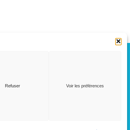
OÛT, 2026
L
S
03
15
Refuser
Voir les préférences
AOÛT
M
Restaurant scolaire
, 5 rue des Champs
26
AOÛT