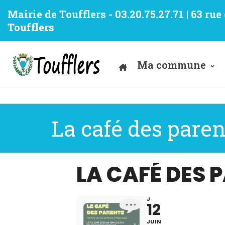
Mairie de Toufflers - 03.20.75.27.71 | 63 ru
Toufflers
Ma commune
La café des paren
LA CAFÉ DES 
J
12
JUIN