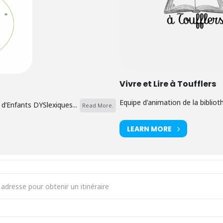
Vivre et Lire à Toufflers
Equipe d'animation de la biblioth
 d’Enfants DYSlexiques...
Read More.
LEARN MORE
fé des parents [uiuEef3dV]