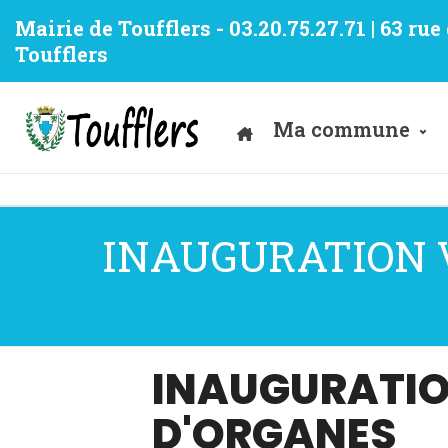
Mairie de Toufflers - 03.20.75.27.71 | 63 ru
Toufflers
Ma commune
INAUGURATION Vi
INAUGURATIO
D'ORGANES