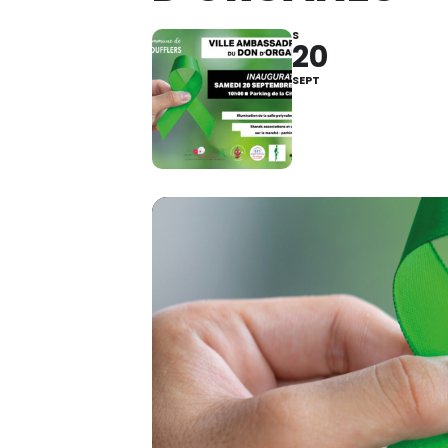
S
20
SEPT