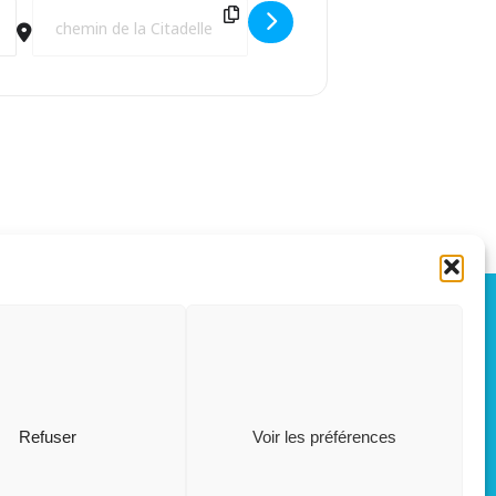
Destination Address - INAUGURATION Ville ambassadrice du do
OÛT, 2026
L
S
03
15
Refuser
Voir les préférences
AOÛT