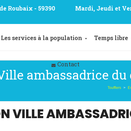
e de Roubaix - 59390
Mardi, Jeudi et Ve
Les services à la population
Temps libre
Contact
lle ambassadrice du 
Toufflers
>
E
N VILLE AMBASSADRI