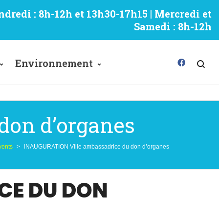
ndredi : 8h-12h et 13h30-17h15 | Mercredi et
Samedi : 8h-12h
Environnement
don d’organes
vents
>
INAUGURATION Ville ambassadrice du don d’organes
CE DU DON