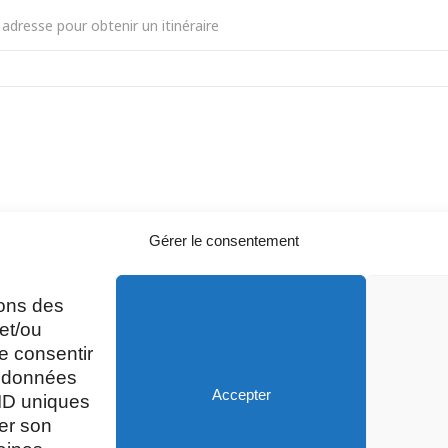
GURATION Ville ambassadrice du don d'organes [JvdiuET8H]
Gérer le consentement
sons des
A
Mardi, Jeudi et Vendredi : 8h/12h et
et/ou
13h30/17h15
e consentir
s données
Accepter
 ID uniques
Mercredi et Samedi : 8h- 12h
rer son