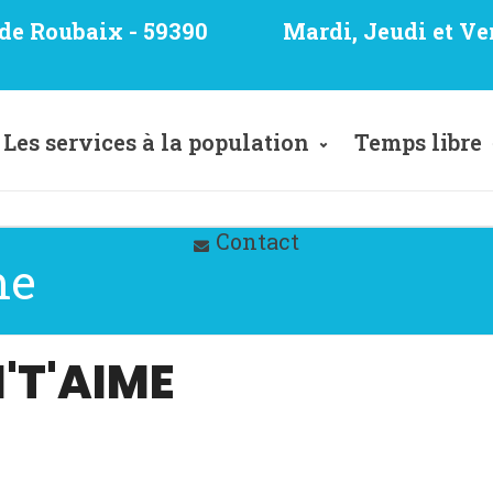
e de Roubaix - 59390
Mardi, Jeudi et Ve
Les services à la population
Temps libre
Contact
me
'T'AIME