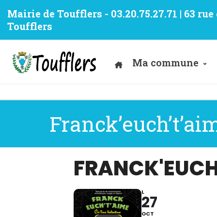
Mairie de Toufflers - 03.20.75.27.71 | 63 ru
Toufflers
Ma commune
Franck’euch’t’ai
FRANCK'EUCH
L
27
OCT