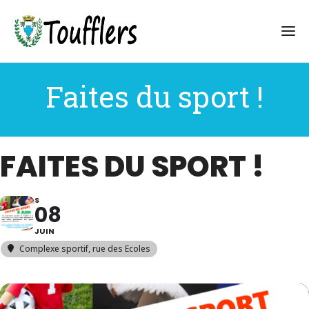
Faites du sport !
FAITES DU SPORT !
S
08
JUIN
Complexe sportif
, rue des Ecoles