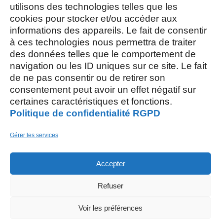
utilisons des technologies telles que les
cookies pour stocker et/ou accéder aux
Mercredi et Samedi : 8h- 12h
informations des appareils. Le fait de consentir
à ces technologies nous permettra de traiter
des données telles que le comportement de
navigation ou les ID uniques sur ce site. Le fait
de ne pas consentir ou de retirer son
consentement peut avoir un effet négatif sur
AOÛT, 2026
certaines caractéristiques et fonctions.
Politique de confidentialité RGPD
L
S
03
15
Gérer les services
AOÛT
Accepter
M
26
Refuser
AOÛT
Restaurant scolaire
, 5 rue des Champs
Voir les préférences