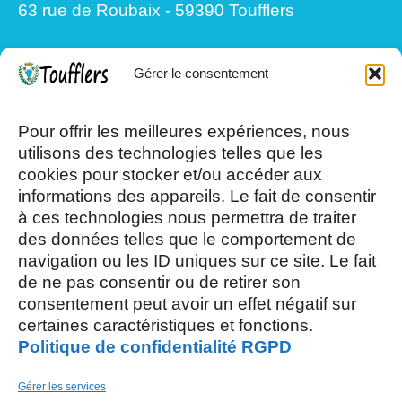
63 rue de Roubaix - 59390 Toufflers
Gérer le consentement
Mardi, Jeudi et Vendredi : 8h/12h et
13h30/17h15
Pour offrir les meilleures expériences, nous
utilisons des technologies telles que les
cookies pour stocker et/ou accéder aux
Mercredi et Samedi : 8h- 12h
informations des appareils. Le fait de consentir
à ces technologies nous permettra de traiter
des données telles que le comportement de
navigation ou les ID uniques sur ce site. Le fait
de ne pas consentir ou de retirer son
consentement peut avoir un effet négatif sur
AOÛT, 2026
certaines caractéristiques et fonctions.
Politique de confidentialité RGPD
L
S
03
15
Gérer les services
AOÛT