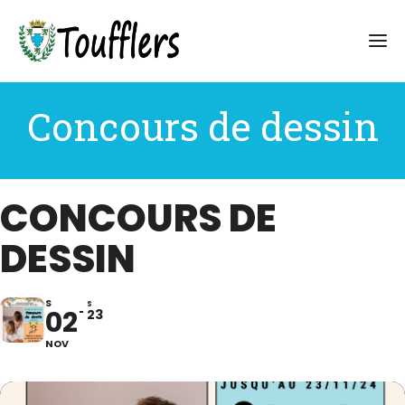
Concours de dessin
CONCOURS DE
DESSIN
S
S
02
23
NOV