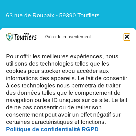
63 rue de Roubaix - 59390 Toufflers
Gérer le consentement
Mardi, Jeudi et Vendredi : 8h/12h et
13h30/17h15
Pour offrir les meilleures expériences, nous
utilisons des technologies telles que les
cookies pour stocker et/ou accéder aux
Mercredi et Samedi : 8h- 12h
informations des appareils. Le fait de consentir
à ces technologies nous permettra de traiter
des données telles que le comportement de
navigation ou les ID uniques sur ce site. Le fait
de ne pas consentir ou de retirer son
consentement peut avoir un effet négatif sur
AOÛT, 2026
certaines caractéristiques et fonctions.
Politique de confidentialité RGPD
L
S