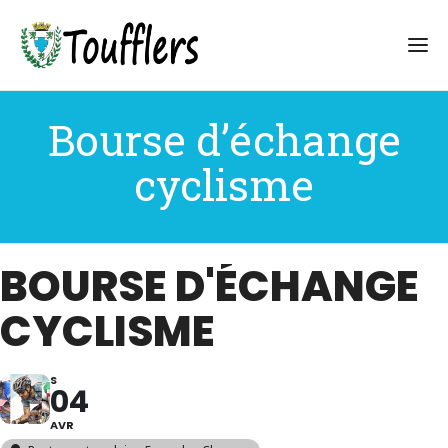
Bourse d’échange
cyclisme
BOURSE D'ÉCHANGE
CYCLISME
S
04
AVR