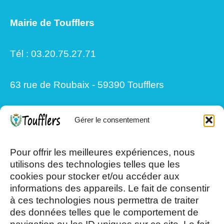
Mairie de Toufflers
Tél : 03.20.75.27.71
63 rue de Roubaix - 59390 Toufflers
Gérer le consentement
Mardi, Jeudi et Vendredi : 8h/12h et
13h30/17h15
Pour offrir les meilleures expériences, nous
utilisons des technologies telles que les
cookies pour stocker et/ou accéder aux
Mercredi et Samedi : 8h- 12h
informations des appareils. Le fait de consentir
à ces technologies nous permettra de traiter
des données telles que le comportement de