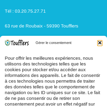
Tél : 03.20.75.27.71
63 rue de Roubaix - 59390 Toufflers
Gérer le consentement
Mardi, Jeudi et Vendredi : 8h/12h et
13h30/17h15
Pour offrir les meilleures expériences, nous
utilisons des technologies telles que les
cookies pour stocker et/ou accéder aux
Mercredi et Samedi : 8h- 12h
informations des appareils. Le fait de consentir
à ces technologies nous permettra de traiter
des données telles que le comportement de
navigation ou les ID uniques sur ce site. Le fait
de ne pas consentir ou de retirer son
consentement peut avoir un effet négatif sur