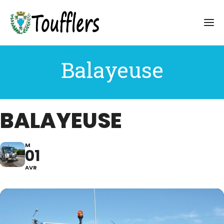
Balayeuse
BALAYEUSE
M
01
AVR