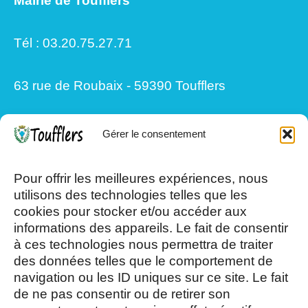
Mairie de Toufflers
Tél : 03.20.75.27.71
63 rue de Roubaix - 59390 Toufflers
Gérer le consentement
Mardi, Jeudi et Vendredi : 8h/12h et
13h30/17h15
Pour offrir les meilleures expériences, nous
utilisons des technologies telles que les
cookies pour stocker et/ou accéder aux
Mercredi et Samedi : 8h- 12h
informations des appareils. Le fait de consentir
à ces technologies nous permettra de traiter
des données telles que le comportement de
navigation ou les ID uniques sur ce site. Le fait
de ne pas consentir ou de retirer son