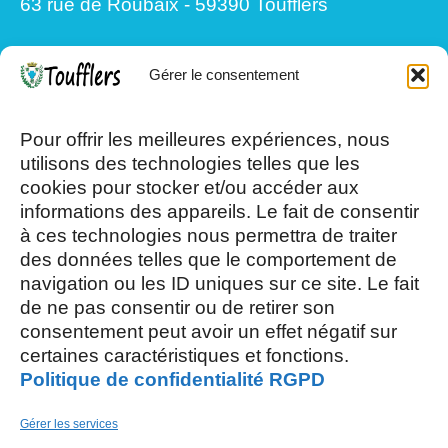
63 rue de Roubaix - 59390 Toufflers
Gérer le consentement
Mardi, Jeudi et Vendredi : 8h/12h et
13h30/17h15
Pour offrir les meilleures expériences, nous
utilisons des technologies telles que les
cookies pour stocker et/ou accéder aux
Mercredi et Samedi : 8h- 12h
informations des appareils. Le fait de consentir
à ces technologies nous permettra de traiter
des données telles que le comportement de
navigation ou les ID uniques sur ce site. Le fait
de ne pas consentir ou de retirer son
consentement peut avoir un effet négatif sur
AOÛT, 2026
certaines caractéristiques et fonctions.
Politique de confidentialité RGPD
L
S
03
15
Gérer les services
AOÛT