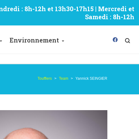
ndredi : 8h-12h et 13h30-17h15 | Mercredi et
Samedi : 8h-12h
Environnement
Toufflers
>
Team
>
Yannick SEINGIER