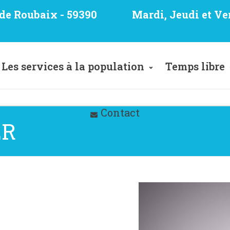
e de Roubaix - 59390
Mardi, Jeudi et Ve
Les services à la population
Temps libre
Contact
ER