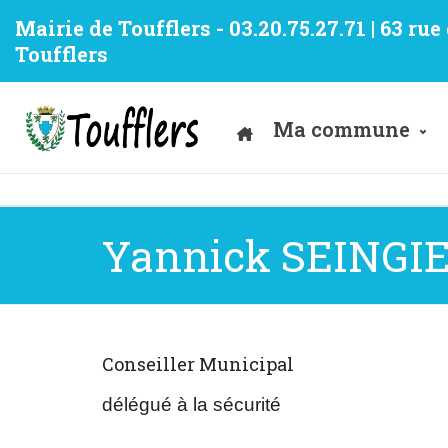
Mairie de Toufflers - 03.20.75.27.71 | 63 ru
Toufflers
Ma commune
Yannick SEINGI
Conseiller Municipal
délégué à la sécurité