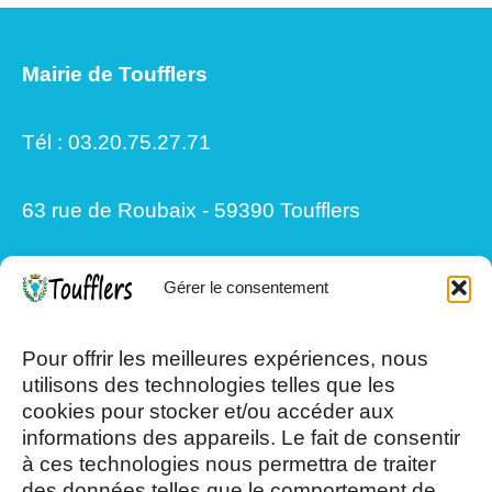
Mairie de Toufflers
Tél : 03.20.75.27.71
63 rue de Roubaix - 59390 Toufflers
Gérer le consentement
Mardi, Jeudi et Vendredi : 8h/12h et
13h30/17h15
Pour offrir les meilleures expériences, nous
utilisons des technologies telles que les
cookies pour stocker et/ou accéder aux
Mercredi et Samedi : 8h- 12h
informations des appareils. Le fait de consentir
à ces technologies nous permettra de traiter
des données telles que le comportement de