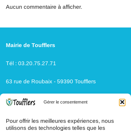
Aucun commentaire à afficher.
Mairie de Toufflers
Tél : 03.20.75.27.71
63 rue de Roubaix - 59390 Toufflers
Gérer le consentement
Mardi, Jeudi et Vendredi : 8h/12h et
13h30/17h15
Pour offrir les meilleures expériences, nous
utilisons des technologies telles que les