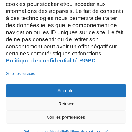
cookies pour stocker et/ou accéder aux
Mercredi et Samedi : 8h- 12h
informations des appareils. Le fait de consentir
à ces technologies nous permettra de traiter
des données telles que le comportement de
navigation ou les ID uniques sur ce site. Le fait
de ne pas consentir ou de retirer son
consentement peut avoir un effet négatif sur
AOÛT, 2026
certaines caractéristiques et fonctions.
Politique de confidentialité RGPD
L
S
03
15
Gérer les services
AOÛT
Accepter
M
26
Refuser
AOÛT
Restaurant scolaire
, 5 rue des Champs
Voir les préférences
Politique de confidentialité
Politique de confidentialité