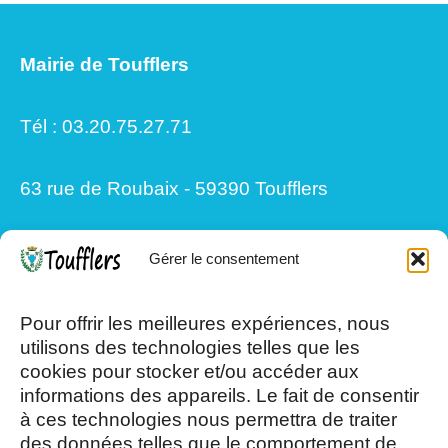
Mairie de Toufflers
Tél : 03.20.75.27.71
63 rue de Roubaix - 59390 Toufflers
Gérer le consentement
Mardi, Jeudi et Vendredi : 8h/12h et
13h30/17h15
Pour offrir les meilleures expériences, nous
utilisons des technologies telles que les
cookies pour stocker et/ou accéder aux
Mercredi et Samedi : 8h- 12h
informations des appareils. Le fait de consentir
à ces technologies nous permettra de traiter
des données telles que le comportement de