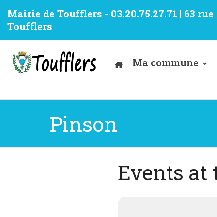
Mairie de Toufflers - 03.20.75.27.71 | 63 ru
Toufflers
Ma commune
Pinson
Events at 