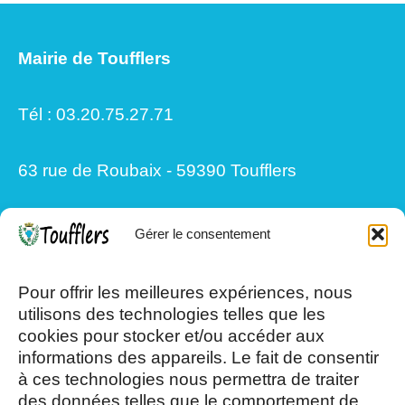
Mairie de Toufflers
Tél : 03.20.75.27.71
63 rue de Roubaix - 59390 Toufflers
Gérer le consentement
Mardi, Jeudi et Vendredi : 8h/12h et
13h30/17h15
Pour offrir les meilleures expériences, nous
utilisons des technologies telles que les
cookies pour stocker et/ou accéder aux
Mercredi et Samedi : 8h- 12h
informations des appareils. Le fait de consentir
à ces technologies nous permettra de traiter
des données telles que le comportement de