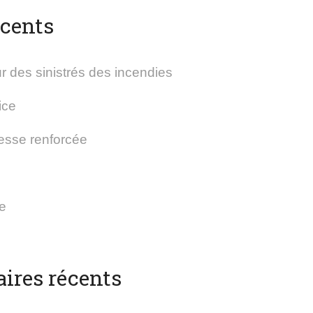
écents
r des sinistrés des incendies
ice
esse renforcée
le
res récents