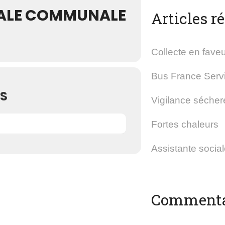
ALE COMMUNALE
Articles r
Collecte en faveu
Bus France Serv
S
Vigilance sécher
Fortes chaleurs
Assistante socia
Commentai