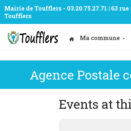
Mairie de Toufflers - 03.20.75.27.71 | 63 ru
Toufflers
Ma commune
Agence Postale
Events at th