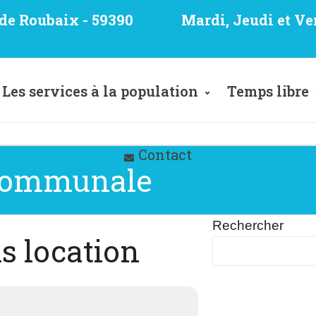
e de Roubaix - 59390
Mardi, Jeudi et Ve
Les services à la population
Temps libre
Contact
 communale
Rechercher
is location