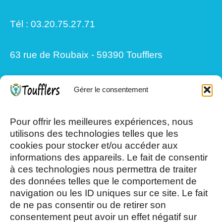
Tél : 03.20.75.27.71
63 rue de Roubaix - 59390 Toufflers
Gérer le consentement
Mardi, Jeudi et Vendredi : 8h/12h et
13h30/17h15
Pour offrir les meilleures expériences, nous
utilisons des technologies telles que les
cookies pour stocker et/ou accéder aux
Mercredi et Samedi : 8h- 12h
informations des appareils. Le fait de consentir
à ces technologies nous permettra de traiter
des données telles que le comportement de
navigation ou les ID uniques sur ce site. Le fait
de ne pas consentir ou de retirer son
consentement peut avoir un effet négatif sur