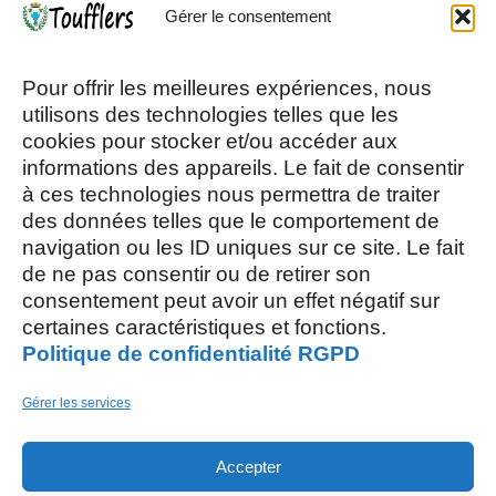
Gérer le consentement
Mardi, Jeudi et Vendredi : 8h/12h et
13h30/17h15
Pour offrir les meilleures expériences, nous
utilisons des technologies telles que les
cookies pour stocker et/ou accéder aux
Mercredi et Samedi : 8h- 12h
informations des appareils. Le fait de consentir
à ces technologies nous permettra de traiter
des données telles que le comportement de
navigation ou les ID uniques sur ce site. Le fait
de ne pas consentir ou de retirer son
consentement peut avoir un effet négatif sur
AOÛT, 2026
certaines caractéristiques et fonctions.
Politique de confidentialité RGPD
L
S
03
15
Gérer les services
AOÛT
Accepter
M