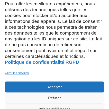
13h30/17h15
Pour offrir les meilleures expériences, nous
utilisons des technologies telles que les
cookies pour stocker et/ou accéder aux
Mercredi et Samedi : 8h- 12h
informations des appareils. Le fait de consentir
à ces technologies nous permettra de traiter
des données telles que le comportement de
navigation ou les ID uniques sur ce site. Le fait
de ne pas consentir ou de retirer son
consentement peut avoir un effet négatif sur
AOÛT, 2026
certaines caractéristiques et fonctions.
Politique de confidentialité RGPD
L
S
03
15
Gérer les services
AOÛT
Accepter
M
26
Refuser
AOÛT
Restaurant scolaire
, 5 rue des Champs
Voir les préférences