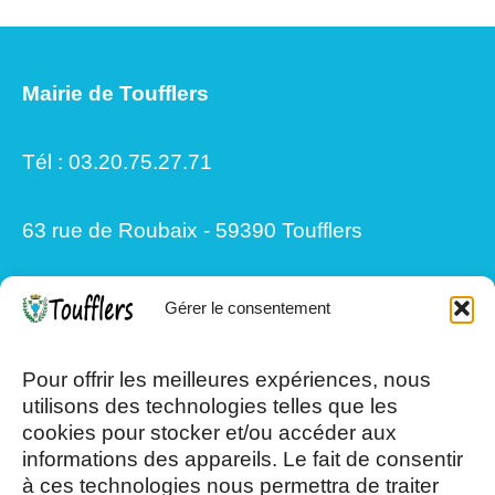
Mairie de Toufflers
Tél : 03.20.75.27.71
63 rue de Roubaix - 59390 Toufflers
Gérer le consentement
Mardi, Jeudi et Vendredi : 8h/12h et
13h30/17h15
Pour offrir les meilleures expériences, nous
utilisons des technologies telles que les
cookies pour stocker et/ou accéder aux
Mercredi et Samedi : 8h- 12h
informations des appareils. Le fait de consentir
à ces technologies nous permettra de traiter