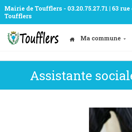
Mairie de Toufflers - 03.20.75.27.71 | 63 ru
Toufflers
Ma commune
Assistante social