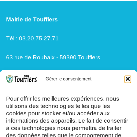
Mairie de Toufflers
Tél : 03.20.75.27.71
63 rue de Roubaix - 59390 Toufflers
Gérer le consentement
Mardi, Jeudi et Vendredi : 8h/12h et
13h30/17h15
Pour offrir les meilleures expériences, nous
utilisons des technologies telles que les
cookies pour stocker et/ou accéder aux
Mercredi et Samedi : 8h- 12h
informations des appareils. Le fait de consentir
à ces technologies nous permettra de traiter
des données telles que le comportement de