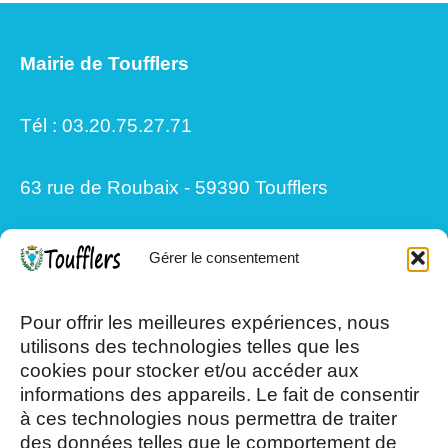
Mairie de Toufflers
Tél : 03.20.75.27.71
63 rue de Roubaix - 59390 Toufflers
Gérer le consentement
Mardi, Jeudi et Vendredi : 8h/12h et
13h30/17h15
Pour offrir les meilleures expériences, nous
utilisons des technologies telles que les
cookies pour stocker et/ou accéder aux
Mercredi et Samedi : 8h- 12h
informations des appareils. Le fait de consentir
à ces technologies nous permettra de traiter
des données telles que le comportement de