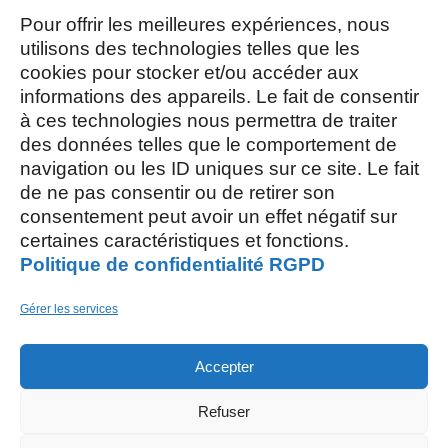
Mardi, Jeudi et Vendredi : 8h/12h et
13h30/17h15
Pour offrir les meilleures expériences, nous
utilisons des technologies telles que les
cookies pour stocker et/ou accéder aux
Mercredi et Samedi : 8h- 12h
informations des appareils. Le fait de consentir
à ces technologies nous permettra de traiter
des données telles que le comportement de
navigation ou les ID uniques sur ce site. Le fait
de ne pas consentir ou de retirer son
consentement peut avoir un effet négatif sur
AOÛT, 2026
certaines caractéristiques et fonctions.
Politique de confidentialité RGPD
L
S
03
15
Gérer les services
AOÛT
Accepter
M
26
Refuser
AOÛT